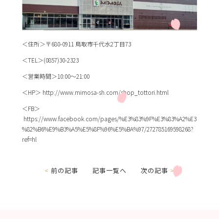
＜住所＞〒680-0911 鳥取市千代水2丁目73
＜TEL＞
(0857)30-2323
＜営業時間＞10:00〜21:00
＜HP＞
http://www.mimosa-sh.com/shop_tottori.html
＜FB＞
https://www.facebook.com/pages/%E3%83%9F%E3%83%A2%E3
%82%B6%E9%B3%A5%E5%8F%96%E5%BA%97/272785169598268?
ref=hl
<
前の記事
記事一覧へ
次の記事
>