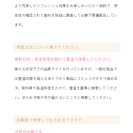
より充実したリフレッシュ効果をお楽しみいただく目的で、安
全性の確認された香料を独自に調香して必要下限量配合してい
ます。
保管方法について教えてください。
直射日光・高温多湿を避けて室温で保管してください。
様々な状況下での品質テストを行っていますが、一般化粧品で
は室温40度を超えるあたりから製品にストレスがかかり始めま
す。紫外線や高温多湿をさけて、室温を基準に保管してくださ
い。またお子様の手の届かないところに保管してください。
冷蔵庫で保管しても大丈夫ですか？
注意が必要です。