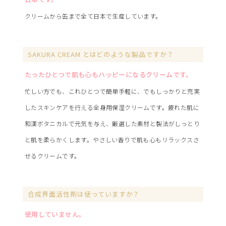
クリームから缶まで全て日本で生産しています。
SAKURA CREAM とはどのような製品ですか？
たったひとつで肌も心もハッピーになるクリームです。
忙しい方でも、これひとつで簡単手軽に、でもしっかりと充実
したスキンケアを行える全身用保湿クリームです。疲れた肌に
和漢ボタニカルで元気を与え、厳選した素材と製法がしっとり
と肌を柔らかくします。やさしい香りで肌も心もリラックスさ
せるクリームです。
合成界面活性剤は使っていますか？
使用していません。