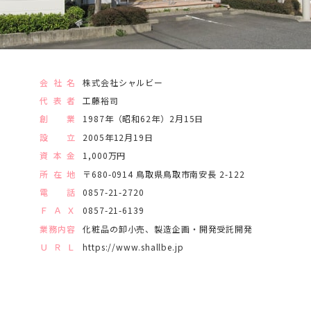
会社名
株式会社シャルビー
代表者
工藤裕司
創業
1987年（昭和62年）2月15日
設立
2005年12月19日
資本金
1,000万円
所在地
〒680-0914 鳥取県鳥取市南安長 2-122
電話
0857-21-2720
ＦＡＸ
0857-21-6139
業務内容
化粧品の卸小売、製造企画・開発受託開発
ＵＲＬ
https://www.shallbe.jp