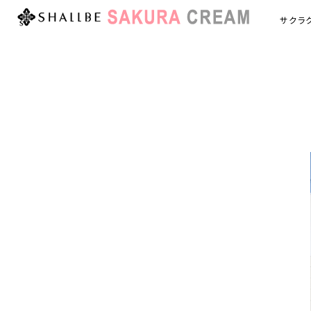
サクラ
サク
商品